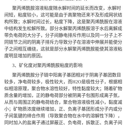
聚丙烯酰胺溶液粘度随水解时间的延长而改变，水解时
间短，粘度较小，这可能是由于高聚物还来不及形成网状结
构所致；水解时间过长，粘度下降，这是聚丙烯酰胺在溶液
中结构发生松解所致。部分水解聚丙烯酰胺溶于水后离解成
带负电荷的大分子，分子间静电排斥作用以及同一分子上不
同链节之间的阴离子排斥力导致分子在溶液中伸展并能使分
子之间相互缠绕，这就是部分水解聚丙烯酰胺能使其溶液粘
度明显增加的原因。
3、矿化度对聚丙烯酰胺粘度的影响
聚丙烯酰胺分子链中阳离子基团相对于阴离子基团数目
较多，净电荷较多，极性较大，而H2O是极性分子，根据相
似相溶原理，聚合物水溶性较好，特性黏度较大；随着矿物
质含量的增加，正的静电荷部分被阴离子包围形成离子氛，
从而与周围正的静电荷结合，聚合物溶液极性减小，黏度减
小；矿物质浓度继续增加，正、负离子基团形成分子内或分
子间氢键的缔合作用（导致聚合物在水中的溶解性下降），
同时加入的盐离子通过屏蔽正、负电荷，拆散正、负离子间