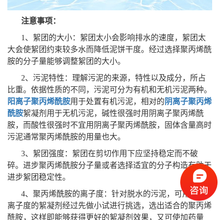
注意事项：
1、絮团的大小：絮团太小会影响排水的速度，絮团太
大会使絮团约束较多水而降低泥饼干度。经过选择聚丙烯酰
胺的分子量能够调整絮团的大小。
2、污泥特性：理解污泥的来源，特性以及成分，所占
比重。依据性质的不同，污泥可分为有机和无机污泥两种。
阳离子聚丙烯酰胺
用于处置有机污泥，相对的
阴离子聚丙烯
酰胺
絮凝剂用于无机污泥，碱性很强时用阴离子聚丙烯酰
胺，而酸性很强时不宜用阴离子聚丙烯酰胺，固体含量高时
污泥通常聚丙烯酰胺的用量也大。
3、絮团强度：絮团在剪切作用下应坚持稳定而不破
碎。进步聚丙烯酰胺分子量或者选择适宜的分子构造有助于
进步絮团稳定性。
4、聚丙烯酰胺的离子度：针对脱水的污泥，可用不同
离子度的絮凝剂经过先做小试进行挑选，选出适合的聚丙烯
酰胺，这样即能够获得更好的絮凝剂效果，又可使加药量