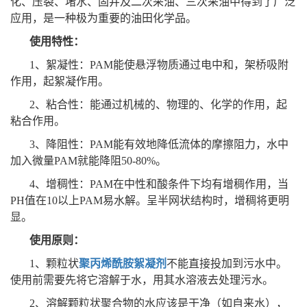
化、压裂、堵水、固井及二次采油、三次采油中得到了广泛
应用，是一种极为重要的油田化学品。
使用特性：
1、絮凝性：PAM能使悬浮物质通过电中和，架桥吸附
作用，起絮凝作用。
2、粘合性：能通过机械的、物理的、化学的作用，起
粘合作用。
3、降阻性：PAM能有效地降低流体的摩擦阻力，水中
加入微量PAM就能降阻50-80%。
4、增稠性：PAM在中性和酸条件下均有增稠作用，当
PH值在10以上PAM易水解。呈半网状结构时，增稠将更明
显。
使用原则：
1、颗粒状
聚丙烯酰胺絮凝剂
不能直接投加到污水中。
使用前需要先将它溶解于水，用其水溶液去处理污水。
2、溶解颗粒状聚合物的水应该是干净（如自来水），