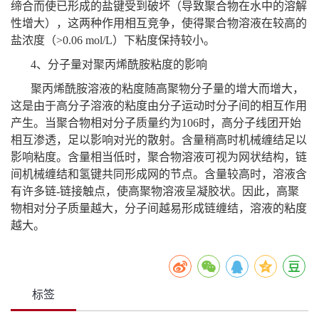
缔合而使已形成的盐键受到破坏（导致聚合物在水中的溶解
性增大），这两种作用相互竞争，使得聚合物溶液在较高的
盐浓度（>0.06 mol/L）下粘度保持较小。
4、分子量对聚丙烯酰胺粘度的影响
聚丙烯酰胺溶液的粘度随高聚物分子量的增大而增大，
这是由于高分子溶液的粘度由分子运动时分子间的相互作用
产生。当聚合物相对分子质量约为106时，高分子线团开始
相互渗透，足以影响对光的散射。含量稍高时机械缠结足以
影响粘度。含量相当低时，聚合物溶液可视为网状结构，链
间机械缠结和氢键共同形成网的节点。含量较高时，溶液含
有许多链-链接触点，使高聚物溶液呈凝胶状。因此，高聚
物相对分子质量越大，分子间越易形成链缠结，溶液的粘度
越大。
标签