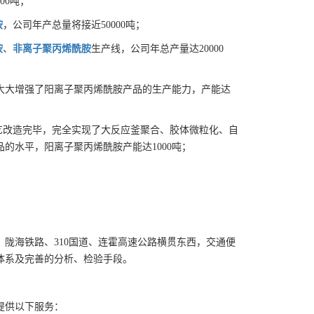
00吨；
胺
，公司年产总量将接近50000吨；
胺
、
非离子聚丙烯酰胺
生产线，公司年总产量达20000
大大增强了阳离子聚丙烯酰胺产品的生产能力，产能达
工艺改造完毕，完全实现了大反应釜聚合、胶体微粒化、自
的水平，阳离子聚丙烯酰胺产能达1000吨；
海铁路、310国道、连霍高速公路横贯东西，交通便
体系及完善的分析、检验手段。
。
提供以下服务：