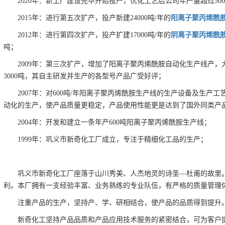
2020年：新工厂建设完毕开始投产，优化工艺后公司年产量超过500
2015年：进行第五次扩产，投产新建24000吨/年的
阳离子聚丙烯酰
2012年：进行第四次扩产，投产扩建17000吨/年的
阴离子聚丙烯酰
吨；
2009年：第三次扩产，增加了阳离子聚丙烯酰胺自动化生产线产，
3000吨，其自主研发并生产的各型号产品广受好评；
2007年：对600吨/年阳离子聚丙烯酰胺生产线的生产设备及生产
动化的生产，使产品质量更稳定，产品使用性能更是达到了国外同类产品
2004年：开发和建立一条年产600吨阳离子聚丙烯酰胺生产线；
1999年：巩义市新奇化工厂成立，专注于精细化工品的生产；
巩义市新奇化工厂座落于山川秀美、人杰地灵的诗圣—杜甫的故里。陇
利。本厂拥有一支经验丰富、业务熟练的专业队伍，有严格的质量管理
注重产品的生产，坚持产、学、研相结合，使产品的品质得到提升
新奇化工坚持产品品质和产品应用技术服务的紧密结合，可为客户